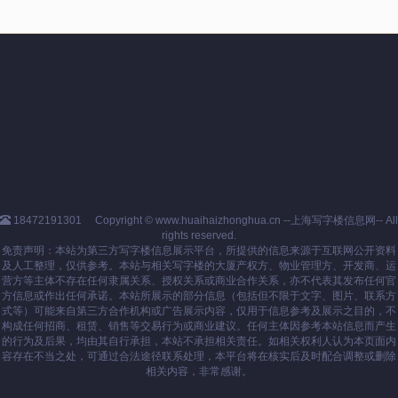
18472191301
Copyright © www.huaihaizhonghua.cn --上海写字楼信息网-- All
rights reserved.
免责声明：本站为第三方写字楼信息展示平台，所提供的信息来源于互联网公开资料
及人工整理，仅供参考。本站与相关写字楼的大厦产权方、物业管理方、开发商、运
营方等主体不存在任何隶属关系、授权关系或商业合作关系，亦不代表其发布任何官
方信息或作出任何承诺。本站所展示的部分信息（包括但不限于文字、图片、联系方
式等）可能来自第三方合作机构或广告展示内容，仅用于信息参考及展示之目的，不
构成任何招商、租赁、销售等交易行为或商业建议。任何主体因参考本站信息而产生
的行为及后果，均由其自行承担，本站不承担相关责任。如相关权利人认为本页面内
容存在不当之处，可通过合法途径联系处理，本平台将在核实后及时配合调整或删除
相关内容，非常感谢。