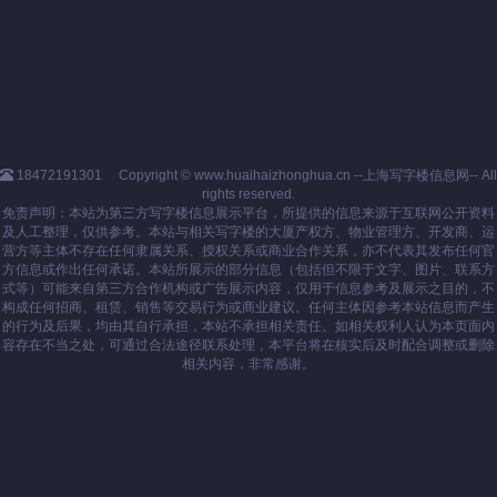
18472191301
Copyright © www.huaihaizhonghua.cn --上海写字楼信息网-- All
rights reserved.
免责声明：本站为第三方写字楼信息展示平台，所提供的信息来源于互联网公开资料
及人工整理，仅供参考。本站与相关写字楼的大厦产权方、物业管理方、开发商、运
营方等主体不存在任何隶属关系、授权关系或商业合作关系，亦不代表其发布任何官
方信息或作出任何承诺。本站所展示的部分信息（包括但不限于文字、图片、联系方
式等）可能来自第三方合作机构或广告展示内容，仅用于信息参考及展示之目的，不
构成任何招商、租赁、销售等交易行为或商业建议。任何主体因参考本站信息而产生
的行为及后果，均由其自行承担，本站不承担相关责任。如相关权利人认为本页面内
容存在不当之处，可通过合法途径联系处理，本平台将在核实后及时配合调整或删除
相关内容，非常感谢。