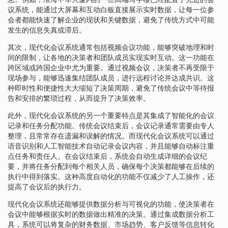
议系统，能通过大屏幕和互动白板直接展示实时数据，让每一位参
会者都能快速了解企业的现状和关键数据，避免了传统方式中可能
发生的信息失真或滞后。
其次，现代化会议系统通常包括视频会议功能，能够突破地理和时
间的限制，让各地的决策者和团队成员实现实时互动。这一功能在
跨区域或跨国企业中尤为重要。通过视频会议，决策者不再受限于
现场参与，能够迅速集结团队成员，进行远程讨论并达成共识。这
种即时性和便捷性大大缩短了决策周期，避免了传统会议中等待报
告和安排的繁琐过程，从而提升了决策效率。
此外，现代化会议系统的另一个重要特点是其集成了智能化的会议
记录和任务分配功能。传统会议结束后，会议记录通常需要由专人
整理，且常常存在遗漏和误解的情况。而现代化会议系统可以通过
语音识别和人工智能技术自动记录会议内容，并且能够自动标注重
点任务和责任人。在会议结束后，系统会自动生成详细的会议纪
要，并将任务分配到每个相关人员，确保每个决策都能够在后续的
执行中得到落实。这种高度自动化的功能不仅减少了人工操作，还
提高了会议后的执行力。
现代化会议系统还能够提供数据分析与可视化的功能，使决策者在
会议中能够根据实时的数据做出精准的决策。通过集成数据分析工
具，系统可以将复杂的财务数据、市场趋势、客户反馈等信息转化