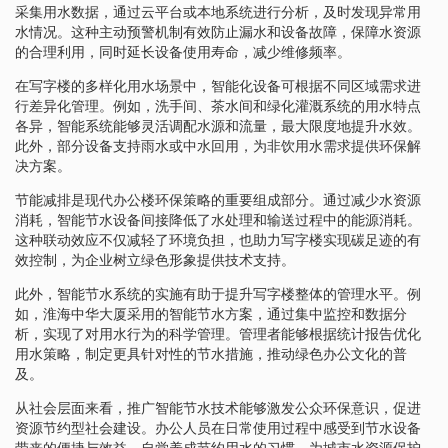
采集用水数据，通过云平台或本地系统进行分析，及时发现异常用
水情况。这种主动预警机制有效防止漏水和设备故障，保障水资源
的合理利用，同时延长设备使用寿命，减少维修频率。
在写字楼的多样化用水场景中，智能化设备可根据不同区域需求进
行差异化管理。例如，洗手间、茶水间和绿化灌溉系统的用水特点
各异，智能系统能够灵活调配水源和流量，最大限度地提升水效。
此外，部分设备支持雨水或中水回用，为非饮用水需求提供环保解
决方案。
节能减排是现代办公楼环保策略的重要组成部分。通过减少水资源
消耗，智能节水设备间接降低了水处理和输送过程中的能源消耗。
这种联动效应不仅减轻了环境负担，也助力写字楼实现碳足迹的有
效控制，为企业树立绿色形象提供技术支持。
此外，智能节水系统的实施有助于提升写字楼整体的管理水平。例
如，淮海中华大厦采用的智能节水方案，通过集中监控和数据分
析，实现了对用水行为的科学管理。管理者能够根据统计报告优化
用水策略，制定更具针对性的节水措施，推动绿色办公文化的普
及。
从社会层面来看，推广智能节水技术能够激发公众环保意识，促进
资源节约型社会建设。办公人员在日常使用过程中感受到节水设备
带来的便捷与效益，自觉养成节约用水的习惯，为城市水资源保护