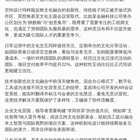
空间设计同样能反映文化融合的创新性。传统格子间正被开放式协
作区、冥想角甚至文化主题会议室取代。比如某金融科技公司将办
公区划分为“静默舱”与“创意集市”，既尊重了需要专注的工程师文
化，也满足了营销团队头脑风暴的需求。这种灵活布局不仅提升效
率，更成为吸引国际人才的重要竞争力。
日常运营中的文化交互同样值得关注。定期举办的文化分享活动，
如国际美食日或语言交换角，看似与业务无关，实则能显著降低沟
通成本。一项针对跨国团队的调研显示，经历过文化沉浸式活动的
团队，项目交付效率平均提升22%。这种软性互动往往比正式培训
更能建立信任。
技术创新也在文化融合中扮演关键角色。混合办公模式下，数字化
工具成为连接不同文化背景员工的纽带。某咨询公司开发的AR会议
室系统，能实时翻译并标注与会者的文化禁忌，避免无意识冒犯。
这类技术解决方案既保护了多样性，又确保了协作流畅度。
企业文化层面，领导者需要构建“求同存异”的价值共识。例如将“文
化智商”纳入晋升考核，或设立跨文化创新基金，鼓励员工提出融合
本土智慧与国际视野的项目方案。这种机制化设计能持续释放多元
团队的潜力，而非仅停留在表面和谐。
从长远来看，具备文化融合能力的办公空间将获得显著竞争优势。