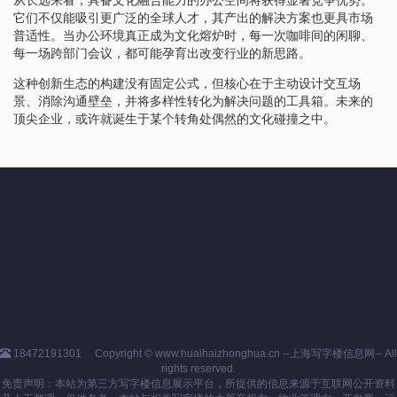
它们不仅能吸引更广泛的全球人才，其产出的解决方案也更具市场
普适性。当办公环境真正成为文化熔炉时，每一次咖啡间的闲聊、
每一场跨部门会议，都可能孕育出改变行业的新思路。
这种创新生态的构建没有固定公式，但核心在于主动设计交互场
景、消除沟通壁垒，并将多样性转化为解决问题的工具箱。未来的
顶尖企业，或许就诞生于某个转角处偶然的文化碰撞之中。
18472191301
Copyright © www.huaihaizhonghua.cn --上海写字楼信息网-- All
rights reserved.
免责声明：本站为第三方写字楼信息展示平台，所提供的信息来源于互联网公开资料