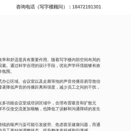
咨询电话（写字楼顾问）：18472191301
效率和舒适度具有重要作用。随着写字楼内部空间布局的
因素。通过科学合理的设计手段，优化声学环境能够有效
作氛围。
式办公区域、会议室以及走廊等地的声音传播容易导致信
显著降低声音的传播距离和强度，减少员工之间的干扰，
在多功能会议室或培训区域中，合理布置吸音和扩散元
样不仅使交流更加顺畅，也降低了误解和沟通障碍的发生
持续的噪声污染可能引发疲劳、焦虑甚至健康问题，而通
助员工更好地调整状态，提升整体幸福感和归属感。