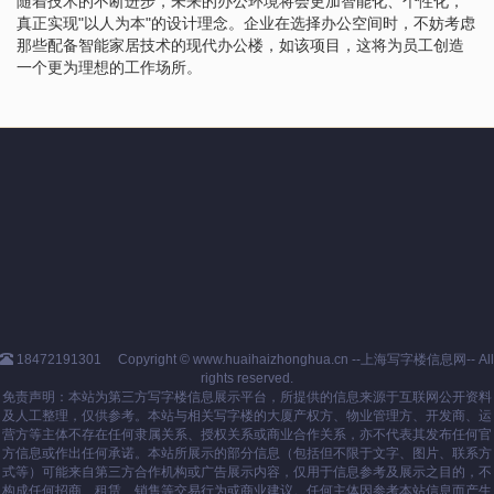
随着技术的不断进步，未来的办公环境将会更加智能化、个性化，
真正实现"以人为本"的设计理念。企业在选择办公空间时，不妨考虑
那些配备智能家居技术的现代办公楼，如该项目，这将为员工创造
一个更为理想的工作场所。
18472191301
Copyright © www.huaihaizhonghua.cn --上海写字楼信息网-- All
rights reserved.
免责声明：本站为第三方写字楼信息展示平台，所提供的信息来源于互联网公开资料
及人工整理，仅供参考。本站与相关写字楼的大厦产权方、物业管理方、开发商、运
营方等主体不存在任何隶属关系、授权关系或商业合作关系，亦不代表其发布任何官
方信息或作出任何承诺。本站所展示的部分信息（包括但不限于文字、图片、联系方
式等）可能来自第三方合作机构或广告展示内容，仅用于信息参考及展示之目的，不
构成任何招商、租赁、销售等交易行为或商业建议。任何主体因参考本站信息而产生