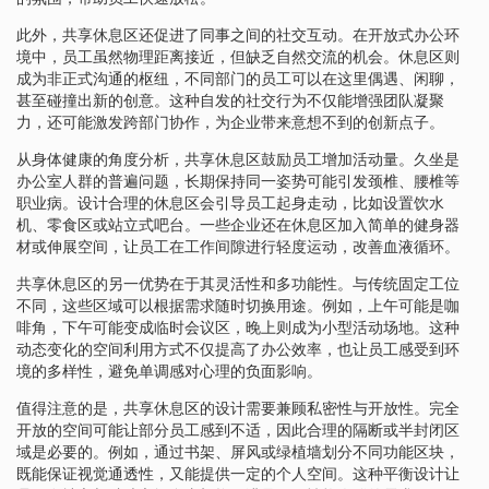
此外，共享休息区还促进了同事之间的社交互动。在开放式办公环
境中，员工虽然物理距离接近，但缺乏自然交流的机会。休息区则
成为非正式沟通的枢纽，不同部门的员工可以在这里偶遇、闲聊，
甚至碰撞出新的创意。这种自发的社交行为不仅能增强团队凝聚
力，还可能激发跨部门协作，为企业带来意想不到的创新点子。
从身体健康的角度分析，共享休息区鼓励员工增加活动量。久坐是
办公室人群的普遍问题，长期保持同一姿势可能引发颈椎、腰椎等
职业病。设计合理的休息区会引导员工起身走动，比如设置饮水
机、零食区或站立式吧台。一些企业还在休息区加入简单的健身器
材或伸展空间，让员工在工作间隙进行轻度运动，改善血液循环。
共享休息区的另一优势在于其灵活性和多功能性。与传统固定工位
不同，这些区域可以根据需求随时切换用途。例如，上午可能是咖
啡角，下午可能变成临时会议区，晚上则成为小型活动场地。这种
动态变化的空间利用方式不仅提高了办公效率，也让员工感受到环
境的多样性，避免单调感对心理的负面影响。
值得注意的是，共享休息区的设计需要兼顾私密性与开放性。完全
开放的空间可能让部分员工感到不适，因此合理的隔断或半封闭区
域是必要的。例如，通过书架、屏风或绿植墙划分不同功能区块，
既能保证视觉通透性，又能提供一定的个人空间。这种平衡设计让